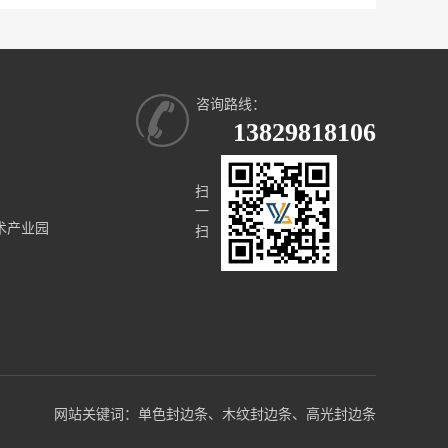
咨询路线：
13829818106
扫
一
术产业园
﻿扫
网站关键词：
单色封边条
、
木纹封边条
、
高光封边条