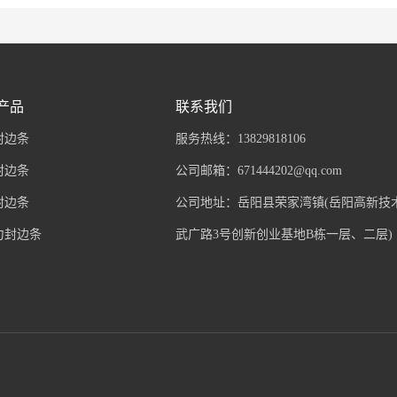
产品
联系我们
封边条
服务热线：13829818106
封边条
公司邮箱：671444202@qq.com
封边条
公司地址：岳阳县荣家湾镇(岳阳高新技
力封边条
﻿武广路3号创新创业基地B栋一层、二层)