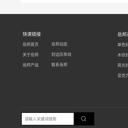
快速链接
岳邦
岳邦动态
岳邦首页
单色
封边压条纹
关于岳邦
木纹
联系岳邦
岳邦产品
高光
亚克